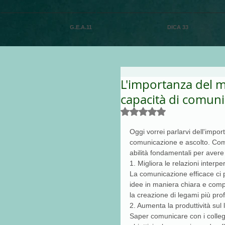
G.E.A.11
DICA 33
L'importanza del m
capacità di comuni
Valutazione NaN stelle su
Oggi vorrei parlarvi dell'impo
comunicazione e ascolto. Comu
abilità fondamentali per avere
1. Migliora le relazioni interpe
La comunicazione efficace ci p
idee in maniera chiara e comp
la creazione di legami più pro
2. Aumenta la produttività sul 
Saper comunicare con i collegh