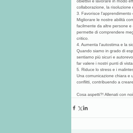
obiettivi e lavorare in modo e
collaborazione, la risoluzione d
3. Favorisce l'apprendimento 
Migliorare le nostre abilità c
facilmente da altre persone e d
permette di comprendere megli
critico.
4. Aumenta l'autostima e la si
Quando siamo in grado di esp
sentiamo più sicuri e autorevo
far valere i nostri punti di vist
5. Riduce lo stress e i malinte
Una comunicazione chiara e un 
conflitti, contribuendo a crea
Cosa aspetti?! Allenati con noi