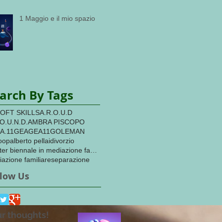
1 Maggio e il mio spazio
arch By Tags
SOFT SKILLS
A.R.O.U.D
O.U.N.D.
AMBRA PISCOPO
A.11
GEA
GEA11
GOLEMAN
oop
alberto pellai
divorzio
master biennale in mediazione familiare
azione familiare
separazione
llow Us
r thoughts!