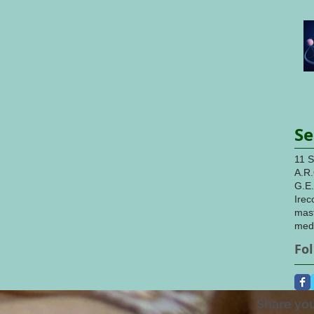
Se
11 
A.R.
G.E.
Irec
medi
Fo
Share you