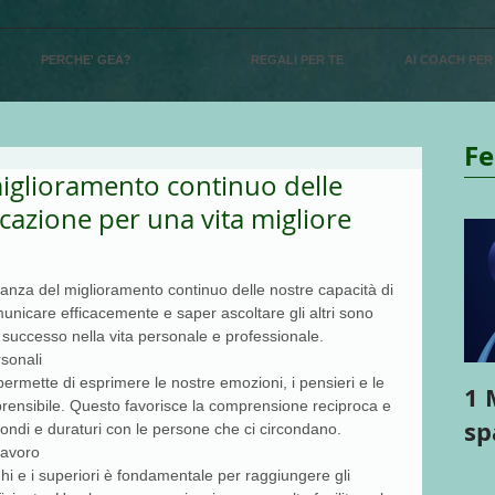
PERCHE' GEA?
REGALI PER TE
AI COACH PER
Fe
iglioramento continuo delle
cazione per una vita migliore
 5.
rtanza del miglioramento continuo delle nostre capacità di 
nicare efficacemente e saper ascoltare gli altri sono 
 successo nella vita personale e professionale.
rsonali
ermette di esprimere le nostre emozioni, i pensieri e le 
1 
rensibile. Questo favorisce la comprensione reciproca e 
sp
fondi e duraturi con le persone che ci circondano.
lavoro
i e i superiori è fondamentale per raggiungere gli 