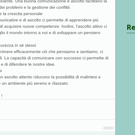
fficiente. Una buona comunicazione e ascolto facilitano la 
ei problemi e la gestione dei conflitti.
e la crescita personale
omunicative e di ascolto ci permette di apprendere più 
Re
i acquisire nuove competenze. Inoltre, l'ascolto attivo ci 
o il mondo intorno a noi e di sviluppare un pensiero 
curezza in sé stessi
rimere efficacemente ciò che pensiamo e sentiamo, ci 
li. La capacità di comunicare con successo ci permette di 
a e di difendere le nostre idee.
si
ascolto attento riducono la possibilità di malintesi e 
re un ambiente più sereno e rilassato.
 ! 