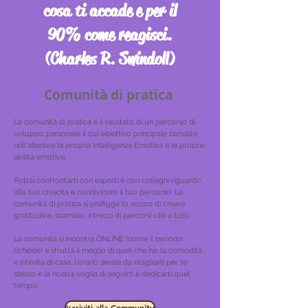
cosa ti accade e per il
90% come reagisci.
(Charles R. Swindoll)
Comunità di pratica
La comunità di pratica è il risultato di un percorso di
sviluppo personale il cui obiettivo principale consiste
nell'allenare la propria Intelligenza Emotiva e le proprie
abilità emotive.
Potrai confrontarti con esperti e con colleghi riguardo
alla tua crescita e condividere il tuo percorso. La
comunità di pratica si prefigge lo scopo di creare
gratitudine, scambio, intrecci di percorsi utili a tutti.
La comunità si incontra ONLINE (come il periodo
richiede) e sfrutta il meglio di quel che ha: la comodità
e intimità di casa, l'orario serale da ritagliarti per te
stesso e la nostra voglia di seguirti e dedicarti quel
tempo.
Iscriviti alla Community