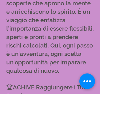
scoperte che aprono la mente
e arricchiscono lo spirito. È un
viaggio che enfatizza
l'importanza di essere flessibili,
aperti e pronti a prendere
rischi calcolati. Qui, ogni passo
è un'avventura, ogni scelta
un'opportunità per imparare
qualcosa di nuovo.
🏆ACHIVE Raggiungere i Tuoi
Sogni.
Infine, raggiungi la tappa
"Raggiungere". Questo è il
momento del trionfo, dove vedi
i frutti del tuo duro lavoro.
Ogni obiettivo raggiunto è una