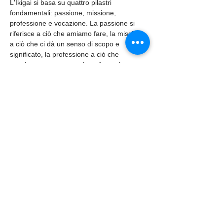
L'Ikigai si basa su quattro pilastri 
fondamentali: passione, missione, 
professione e vocazione. La passione si 
riferisce a ciò che amiamo fare, la missione 
a ciò che ci dà un senso di scopo e 
significato, la professione a ciò che 
possiamo essere pagati per fare e la 
vocazione a ciò in cui siamo bravi.

Trovare il proprio…
Mostra di più
Condividi questo evento
Get social with us!