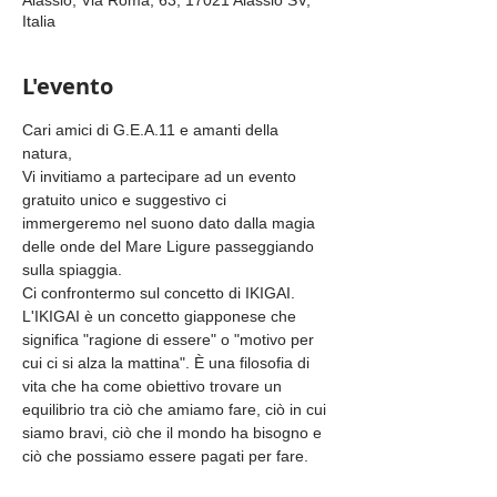
Alassio, Via Roma, 63, 17021 Alassio SV,
Italia
L'evento
Cari amici di G.E.A.11 e amanti della 
natura,  
Vi invitiamo a partecipare ad un evento 
gratuito unico e suggestivo ci 
immergeremo nel suono dato dalla magia 
delle onde del Mare Ligure passeggiando 
sulla spiaggia. 
Ci confrontermo sul concetto di IKIGAI. 
L'IKIGAI è un concetto giapponese che 
significa "ragione di essere" o "motivo per 
cui ci si alza la mattina". È una filosofia di 
vita che ha come obiettivo trovare un 
equilibrio tra ciò che amiamo fare, ciò in cui 
siamo bravi, ciò che il mondo ha bisogno e 
ciò che possiamo essere pagati per fare.
