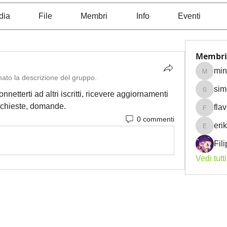
dia
File
Membri
Info
Eventi
Membri
min
mina.im
ato la descrizione del gruppo.
sim
etterti ad altri iscritti, ricevere aggiornamenti 
simez6
richieste, domande.
fla
flavio1
0 commenti
eri
erika.de
Fil
Vedi tutt