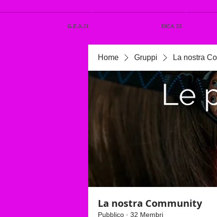
G.E.A.11
DICA 33
Home
Gruppi
La nostra C
La nostra Community
Pubblico
·
32 Membri