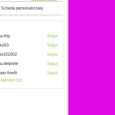
Scheda personalizzata
a.imp
Segui
p
ez63
Segui
3
vio101002
Segui
01002
ka.delprete
Segui
lprete
ippo Anelli
Segui
i Membri (32)