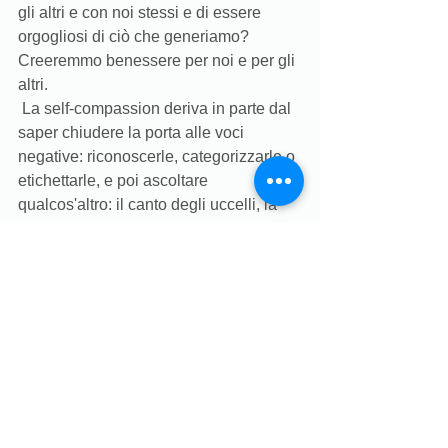
gli altri e con noi stessi e di essere 
orgogliosi di ciò che generiamo?  
Creeremmo benessere per noi e per gli 
altri. 
 La self-compassion deriva in parte dal 
saper chiudere la porta alle voci 
negative: riconoscerle, categorizzarle o 
etichettarle, e poi ascoltare 
qualcos'altro: il canto degli uccelli, la 
musica, la radio o le voci positive che ci 
dicono di andare avanti, e che tutto con 
un po 'di sforzo ed energia da parte 
nostra potrà essere migliore.
___________________
Se ti ha interessato l'articolo, scopri 
altro sulla self-compassion e inizia 
subito ad allenarla o costruirla.